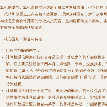
计算机网络与计算机通信网络这两个概念常常被混淆，但它们在
标、范畴和侧重点上存在着本质区别。理解这种区别，对于从事
络与信息安全软件开发的专业人员而言，是构建正确技术架构、
施有效安全策略的认知基础。
一、核心区别：整合与传输
目标与范畴的差异
：
计算机通信网络
的核心目标是实现计算机之间的可靠数据传
输。它主要关注通信子网本身，即链路、节点、交换技术、
输协议（如TCP/IP协议栈中的底层部分）等如何高效、准确
将比特流从源端送达目的端。其范畴更侧重于“通信”这一具
行为过程。
计算机网络
则是一个更广泛、更高级的概念。它不仅包含了
信网络作为其基础设施，更强调在互联的基础上，实现硬件
软件和数据资源的整合与共享。其目标是构建一个能够提供