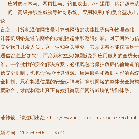
应对病毒木马、网页挂马、钓鱼攻击、API滥用、内部越权
问、高级持续性威胁等针对系统、应用和用户的复合型攻击
结论
简言之，
计算机通信网络是计算机网络的功能性子集和物理基础
而计算机网络是通信网络的功能性超集和逻辑扩展
。对于网络与
息安全软件开发人员，这一认知至关重要：它意味着不能仅满足
在通信管道上“加锁”，而必须树立从物理链路到应用服务的全栈安
思维。一个健壮的安全解决方案，必须既包含保护数据传输通道
通信安全机制，也包含保护计算资源、应用服务和数据内容的系
安全机制。只有将通信层的安全保障与计算机网络的整体安全架
深度融合，才能构建出真正有效抵御现代网络威胁的防御体系。
若转载，请注明出处：http://www.ingiukk.com/product/66.html
新时间：2026-08-08 11:35:45